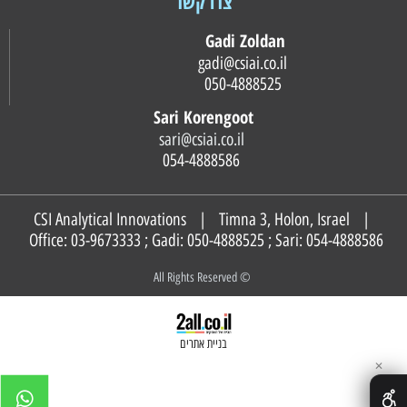
צרו קשר
Gadi Zoldan
gadi@csiai.co.il
050-4888525
Sari Korengoot
sari@csiai.co.il
054-4888586
CSI Analytical Innovations | Timna 3, Holon, Israel |
Office: 03-9673333 ; Gadi:
050-4888525
; Sari:
054-4888586
© All Rights Reserved
בניית אתרים
✕