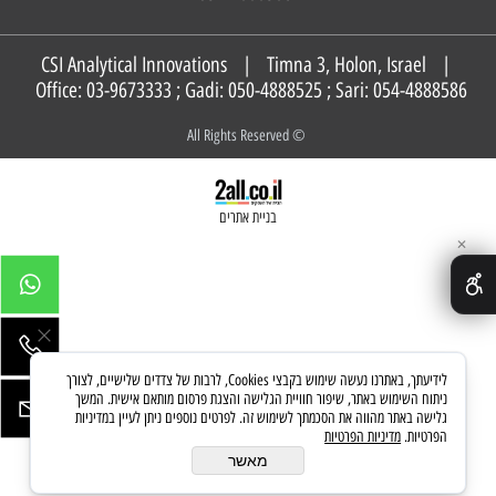
CSI Analytical Innovations | Timna 3, Holon, Israel |
Office: 03-9673333 ; Gadi:
050-4888525
; Sari:
054-4888586
© All Rights Reserved
בניית אתרים
✕
לידיעתך, באתרנו נעשה שימוש בקבצי Cookies, לרבות של צדדים שלישיים, לצורך
ניתוח השימוש באתר, שיפור חוויית הגלישה והצגת פרסום מותאם אישית. המשך
גלישה באתר מהווה את הסכמתך לשימוש זה. לפרטים נוספים ניתן לעיין במדיניות
הפרטיות.
מדיניות הפרטיות
מאשר