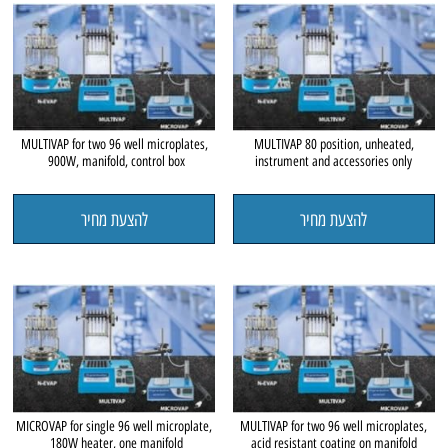
MULTIVAP for two 96 well microplates,
MULTIVAP 80 position, unheated,
900W, manifold, control box
instrument and accessories only
להצעת מחיר
להצעת מחיר
MICROVAP for single 96 well microplate,
MULTIVAP for two 96 well microplates,
180W heater, one manifold
acid resistant coating on manifold