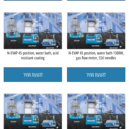
N-EVAP 45 position, water bath, acid
N-EVAP 45 position, water bath 1300W,
resistant coating
gas flow meter, SStl needles
להצעת מחיר
להצעת מחיר