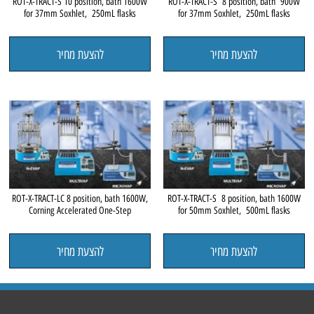
ROT-X-TRACT-S 10 position, bath 1600W
ROT-X-TRACT-S 8 position, bath 900W
for 37mm Soxhlet, 250mL flasks
for 37mm Soxhlet, 250mL flasks
להצעת מחיר
להצעת מחיר
ROT-X-TRACT-LC 8 position, bath 1600W,
ROT-X-TRACT-S 8 position, bath 1600W
Corning Accelerated One-Step
for 50mm Soxhlet, 500mL flasks
להצעת מחיר
להצעת מחיר