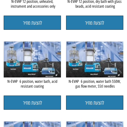
N-EVAP 12 position, unheated,
N-EVAP 12 position, dry bath with glass
instrument and accessories only
beads, acid resistant coating
להצעת מחיר
להצעת מחיר
N-EVAP 6 position, water bath, acid
N-EVAP 6 position, water bath 550W,
resistant coating
gas flow meter, SStl needles
להצעת מחיר
להצעת מחיר