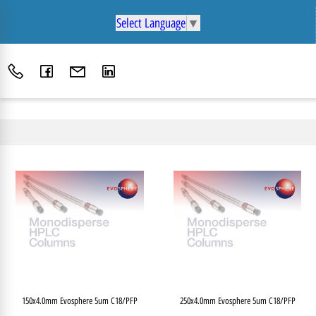
Select Language
▼
150x4.0mm Evosphere 5um C18/PFP
250x4.0mm Evosphere 5um C18/PFP