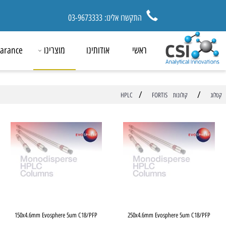
התקשרו אלינו: 03-9673333
ראשי
אודותינו
מוצרינו
ck Clearance
/
קולונות HPLC
FORTIS
FP
150x4.6mm Evosphere 5um C18/PFP
250x4.6mm Evosphere 5um C1