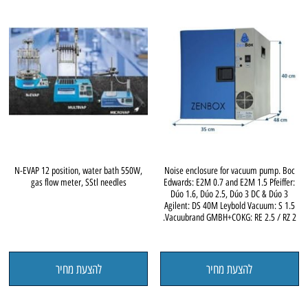
N-EVAP 12 position, water bath 550W,
Noise enclosure for vacuum pump. Boc
gas flow meter, SStl needles
Edwards: E2M 0.7 and E2M 1.5 Pfeiffer:
Dúo 1.6, Dúo 2.5, Dúo 3 DC & Dúo 3
Agilent: DS 40M Leybold Vacuum: S 1.5
Vacuubrand GMBH+COKG: RE 2.5 / RZ 2.
להצעת מחיר
להצעת מחיר