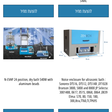
SIMIL
להצעת מחיר
להצעת מחיר
N-EVAP 24 position, dry bath 540W with
Noise enclosure for ultrasonic bath :
aluminum beads
Sonorex DT516, DT512, DT514B ,DT1028
Branson 3800, 5800 and 8800 JP Selecta:
3001488, 0617, 0515, 0868, 0864 ,0839
Elma: S70, 80, 150, 180,
300,Xtra,TT60,TI,TP695