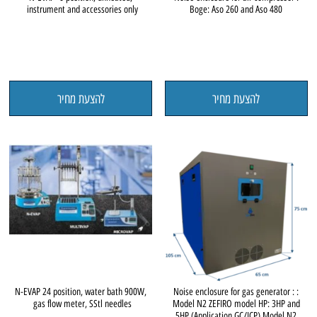
instrument and accessories only
Boge: Aso 260 and Aso 480
להצעת מחיר
להצעת מחיר
N-EVAP 24 position, water bath 900W,
Noise enclosure for gas generator : :
gas flow meter, SStl needles
Model N2 ZEFIRO model HP: 3HP and
5HP (Application GC/ICP) Model N2