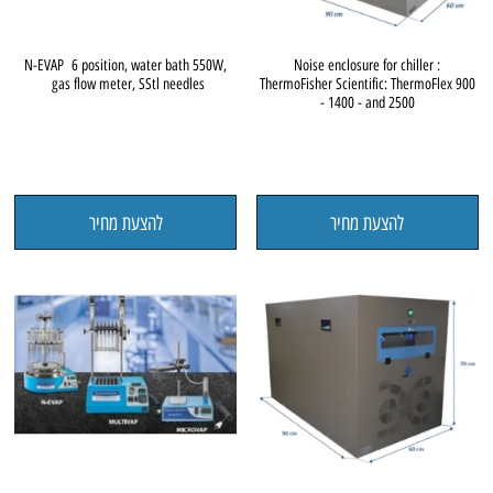
N-EVAP 6 position, water bath 550W,
Noise enclosure for chiller :
gas flow meter, SStl needles
ThermoFisher Scientific: ThermoFlex 900
- 1400 - and 2500
להצעת מחיר
להצעת מחיר