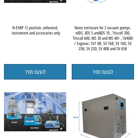
N-EVAP 12 position, unheated,
Noise enclosure for 2 vacuum pumps.
instrument and accessories only
nXDS, XDS 5 andXDS 10 , Triscoll 300,
Triscoll 600, MS 30 and MS 40+ , SV40BI
/ Sogevac: SV1 0B, SV 16B, SV 16D, SV
25B, SV 25D, SV 40B and SV 65B
להצעת מחיר
להצעת מחיר