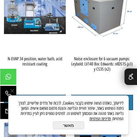
N-EVAP 34 position, water bath, acid
Noise enclosure for 6 vacuum pumps:
resistant coating
Leybold: LV140 Boc Edwards: nXDS15 (x3)
✕
y CS35 (x2)
להצעת מחיר
להצעת מחיר
לידיעתך, באתרנו נעשה שימוש בקבצי Cookies, לרבות של צדדים שלישיים, לצורך
ניתוח השימוש באתר, שיפור חוויית הגלישה והצגת פרסום מותאם אישית. המשך
גלישה באתר מהווה את הסכמתך לשימוש זה. לפרטים נוספים ניתן לעיין במדיניות
הפרטיות.
מדיניות הפרטיות
מאשר