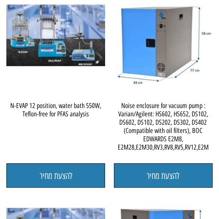
N-EVAP 12 position, water bath 550W,
Noise enclosure for vacuum pump :
Teflon-free for PFAS analysis
Varian/Agilent: HS602, HS652, DS102,
DS602, DS102, DS202, DS302, DS402
(Compatible with oil filters), BOC
EDWARDS E2M8,
E2M28,E2M30,RV3,RV8,RV5,RV12,E2M
להצעת מחיר
להצעת מחיר