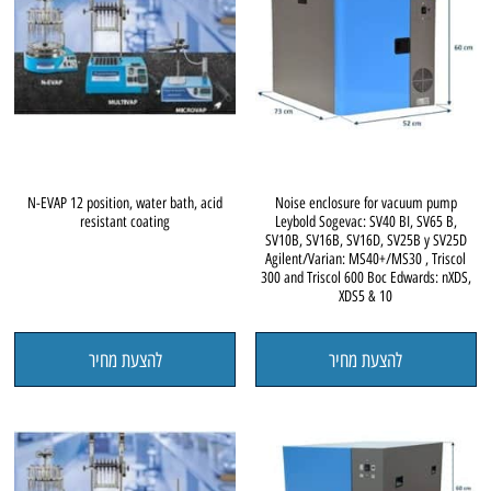
N-EVAP 12 position, water bath, acid
Noise enclosure for vacuum pump
resistant coating
Leybold Sogevac: SV40 BI, SV65 B,
SV10B, SV16B, SV16D, SV25B y SV25D
Agilent/Varian: MS40+/MS30 , Triscol
300 and Triscol 600 Boc Edwards: nXDS,
XDS5 & 10
להצעת מחיר
להצעת מחיר