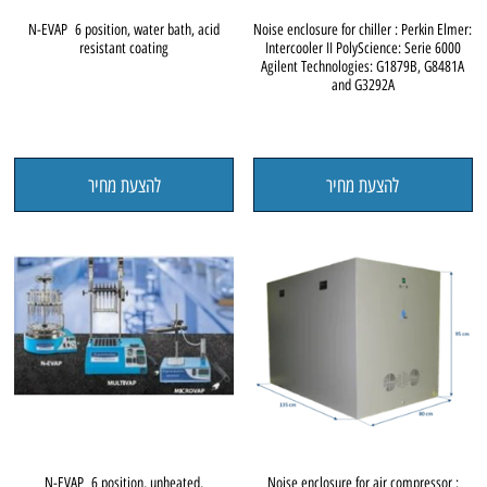
N-EVAP 6 position, water bath, acid
Noise enclosure for chiller : Perkin Elmer:
resistant coating
Intercooler II PolyScience: Serie 6000
Agilent Technologies: G1879B, G8481A
and G3292A
להצעת מחיר
להצעת מחיר
N-EVAP 6 position, unheated,
Noise enclosure for air compressor :