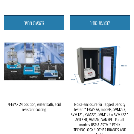
להצעת מחיר
להצעת מחיר
N-EVAP 24 position, water bath, acid
Noise enclosure for Tapped Density
resistant coating
Tester: * ERWEKA, models; SVM223,
SVM121, SVM221, SVM122 o SVM222 *
AGILENT, VARIAN, VANKEL : For all
models USP & ASTM * ETHIK
TECHNOLOGY * OTHER BRANDS AND