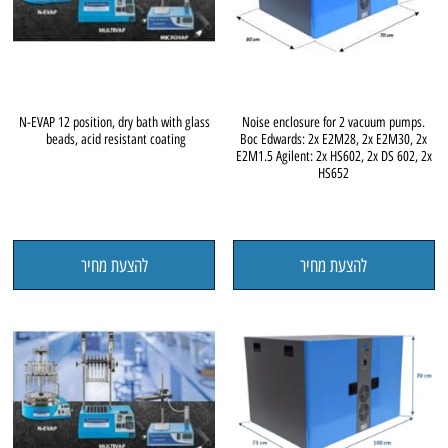
N-EVAP 12 position, dry bath with glass
Noise enclosure for 2 vacuum pumps.
beads, acid resistant coating
Boc Edwards: 2x E2M28, 2x E2M30, 2x
E2M1.5 Agilent: 2x HS602, 2x DS 602, 2x
HS652
להצעת מחיר
להצעת מחיר