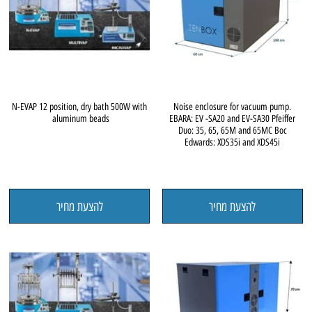
N-EVAP 12 position, dry bath 500W with
Noise enclosure for vacuum pump.
aluminum beads
EBARA: EV -SA20 and EV-SA30 Pfeiffer
Duo: 35, 65, 65M and 65MC Boc
Edwards: XDS35i and XDS45i
להצעת מחיר
להצעת מחיר