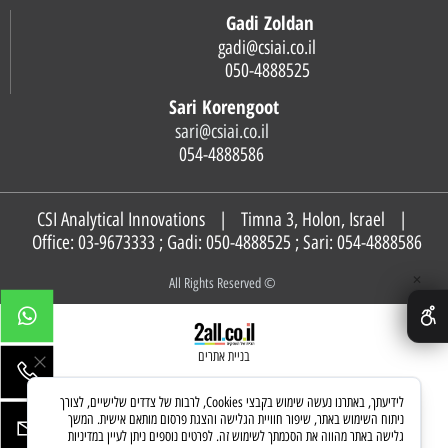
Gadi Zoldan
gadi@csiai.co.il
050-4888525
Sari Korengoot
sari@csiai.co.il
054-4888586
CSI Analytical Innovations | Timna 3, Holon, Israel |
Office: 03-9673333 ; Gadi:
050-4888525
; Sari:
054-4888586
✕
© All Rights Reserved
בניית אתרים
לידיעתך, באתרנו נעשה שימוש בקבצי Cookies, לרבות של צדדים שלישיים, לצורך
ניתוח השימוש באתר, שיפור חוויית הגלישה והצגת פרסום מותאם אישית. המשך
גלישה באתר מהווה את הסכמתך לשימוש זה. לפרטים נוספים ניתן לעיין במדיניות