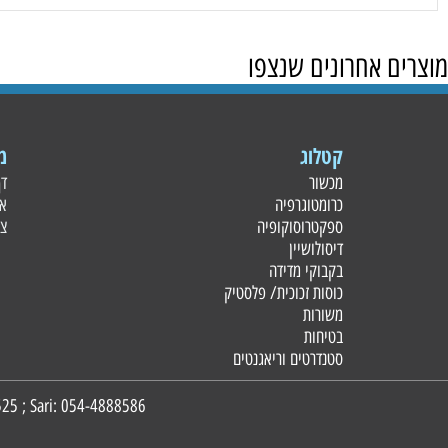
 אחרונים שנצפו
קטלוג
מידע
מכשור
דף הבית
כרומטוגרפיה
אודות
ספקטרוסוקופיה
צור קשר
דיסולושיין
בקבוקי מדידה
כוסות זכוכית/ פלסטי
ק
משורות
בטיחות
סטנדרטים וריאגנטים