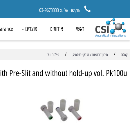
התקשרו אלינו: 03-9673333
ראשי
אודותינו
מוצרינו
ck Clearance
/
סינון דוגמאות / מזרקי פלסטיק
פילטר וויל
ial with Pre-Slit and without hold-up vol. P
מ