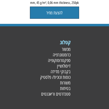
mm, 45 g/m², 0,06 mm thickness, 250pk
להצעת מחיר
קטלוג
מכשור
כרומטוגרפיה
ספקטרוסוקופיה
דיסולושיין
בקבוקי מדידה
כוסות זכוכית/ פלסטי
ק
משורות
בטיחות
סטנדרטים וריאגנטים