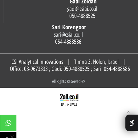
Gadi Zoldan
gadi@csiai.co.il
050-4888525
Sari Korengoot
sari@csiai.co.il
054-4888586
CSI Analytical Innovations | Timna 3, Holon, Israel |
Office: 03-9673333 ; Gadi:
050-4888525
; Sari:
054-4888586
© All Rights Reserved
בניית אתרים
✕