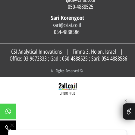
050-4888525
Sari Korengoot
sari@csiai.co.il
054-4888586
CSI Analytical Innovations | Timna 3, Holon, Israel |
Office: 03-9673333 ; Gadi:
050-4888525
; Sari:
054-4888586
© All Rights Reserved
בניית אתרים
✕