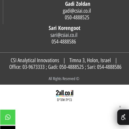
Gadi Zoldan
gadi@csiai.co.il
050-4888525
Sari Korengoot
sari@csiai.co.il
054-4888586
CSI Analytical Innovations | Timna 3, Holon, Israel |
Office: 03-9673333 ; Gadi:
050-4888525
; Sari:
054-4888586
© All Rights Reserved
בניית אתרים
✕