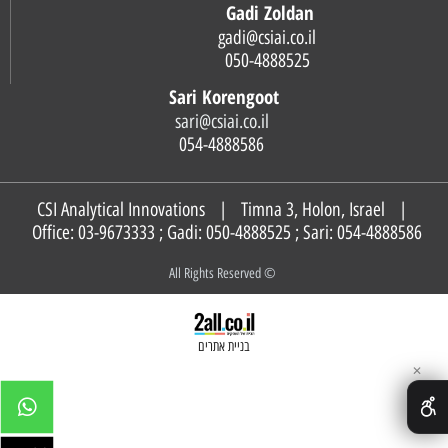
Gadi Zoldan
gadi@csiai.co.il
050-4888525
Sari Korengoot
sari@csiai.co.il
054-4888586
CSI Analytical Innovations | Timna 3, Holon, Israel |
Office: 03-9673333 ; Gadi:
050-4888525
; Sari:
054-4888586
© All Rights Reserved
בניית אתרים
✕