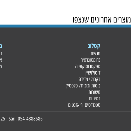
 אחרונים שנצפו
קטלוג
מידע
מכשור
דף הבית
כרומטוגרפיה
אודות
ספקטרוסוקופיה
צור קשר
דיסולושיין
בקבוקי מדידה
כוסות זכוכית/ פלסטי
ק
משורות
בטיחות
סטנדרטים וריאגנטים