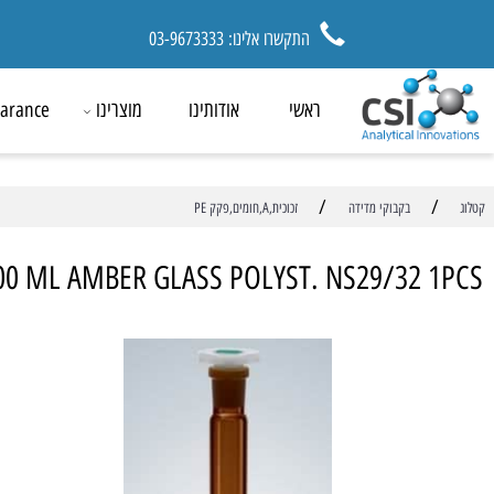
התקשרו אלינו: 03-9673333
ראשי
אודותינו
מוצרינו
ck Clearance
/
בקבוקי מדידה
זכוכית,A,חומים,פקק PE
 2000 ML AMBER GLASS POLYST. NS29/32 
מ