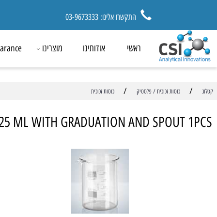
התקשרו אלינו: 03-9673333
ראשי
אודותינו
מוצרינו
ck Clearance
/
כוסות זכוכית / פלסטיק
כוסות זכוכית
N 25 ML WITH GRADUATION AND SPOUT 
מ