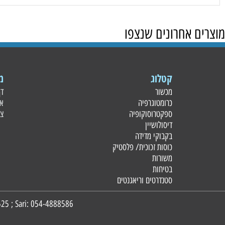
 אחרונים שנצפו
קטלוג
מידע
מכשור
דף הבית
כרומטוגרפיה
אודות
ספקטרוסוקופיה
צור קשר
דיסולושיין
בקבוקי מדידה
כוסות זכוכית/ פלסטי
ק
משורות
בטיחות
סטנדרטים וריאגנטים