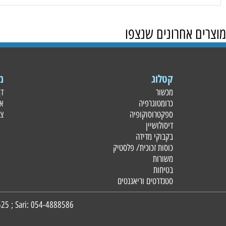
 אחרונים שנצפו
קטלוג
מידע
מכשור
דף הבית
כרומטוגרפיה
אודות
ספקטרוסוקופיה
צור קשר
דיסולושיין
בקבוקי מדידה
כוסות זכוכית/ פלסטי
ק
משורות
בטיחות
סטנדרטים וריאגנטים