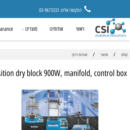
התקשרו אלינו: 03-9673333
ראשי
אודותינו
מוצרינו
ck Clearance
/
מכשור
מערכות נידוף
osition dry block 900W, manifold, contro
מ