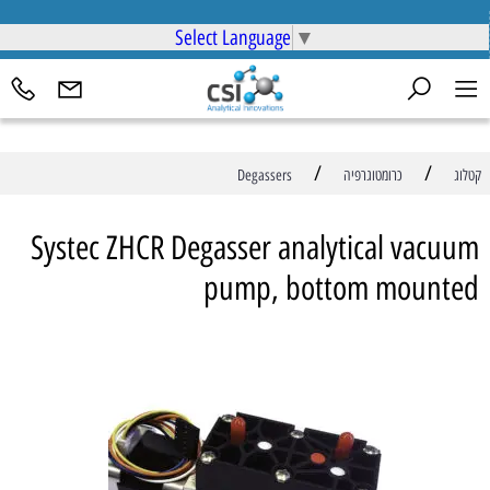
Select Language
▼
/
/
קטלוג
כרומטוגרפיה
Degassers
Systec ZHCR Degasser analytical vacuum
pump, bottom mounted