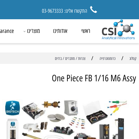
התקשרו אלינו: 03-9673333
ראשי
אודותינו
מוצרינו
ck Clearance
/
כרומטוגרפיה
צנרות / מחברים / ברזים
One Piece FB 1/16 M6
מ