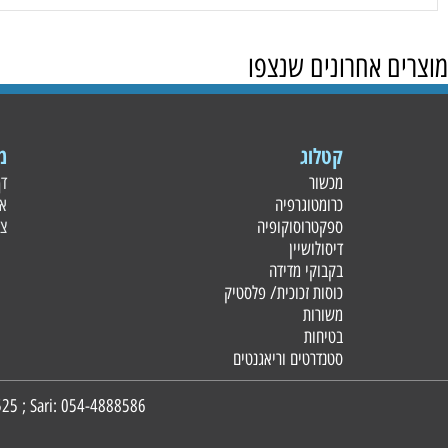
 אחרונים שנצפו
קטלוג
מידע
מכשור
דף הבית
כרומטוגרפיה
אודות
ספקטרוסוקופיה
צור קשר
דיסולושיין
בקבוקי מדידה
כוסות זכוכית/ פלסטי
ק
משורות
בטיחות
סטנדרטים וריאגנטים