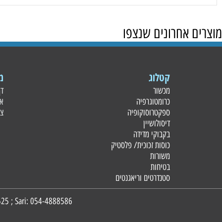
 אחרונים שנצפו
קטלוג
מידע
מכשור
דף הבית
כרומטוגרפיה
אודות
ספקטרוסוקופיה
צור קשר
דיסולושיין
בקבוקי מדידה
כוסות זכוכית/ פלסטי
ק
משורות
בטיחות
סטנדרטים וריאגנטים