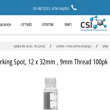
התקשרו אלינו: 03-9673333
ראשי
אודותינו
מוצרינו
ck Clearance
/
בקבוקונים (ווילים) זכוכית / פלסטיק
זכוכית,2 מל', הברגה (8,9,10ממ)
l Marking Spot, 12 x 32mm , 9mm Thread 
מ