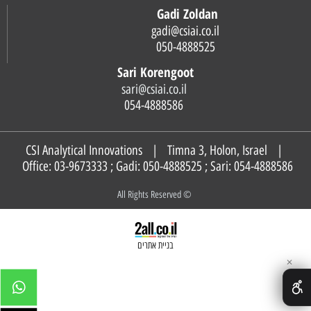
Gadi Zoldan
gadi@csiai.co.il
050-4888525
Sari Korengoot
sari@csiai.co.il
054-4888586
CSI Analytical Innovations | Timna 3, Holon, Israel |
Office: 03-9673333 ; Gadi:
050-4888525
; Sari:
054-4888586
© All Rights Reserved
בניית אתרים
✕