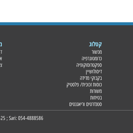
קטלוג
מידע
מכשור
דף הבית
כרומטוגרפיה
אודות
ספקטרוסוקופיה
צור קשר
דיסולושיין
בקבוקי מדידה
כוסות זכוכית/ פלסטי
ק
משורות
בטיחות
סטנדרטים וריאגנטים
4888525
; Sari:
054-4888586
CSI Analytical Innovations | Timna 3, Holon, Israel | Office: 03-9673333 ; Gadi: