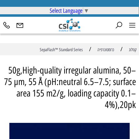
Select Language
▼
/
/
קטלוג
כרומטוגרפיה
SepaFlash™ Standard Series
50g,High-quality irregular alumina, 50–
75 µm, 55 Å (pH:neutral 6.5–7.5; surface
area 155 m2/g, loading capacity 0.1–
4%),20pk