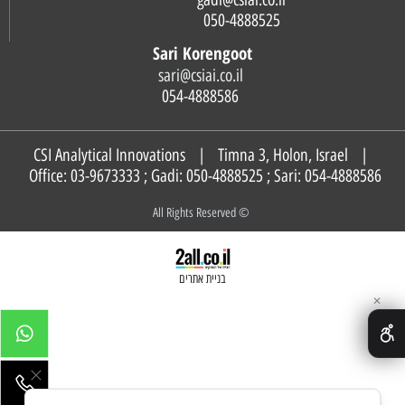
050-4888525
Sari Korengoot
sari@csiai.co.il
054-4888586
CSI Analytical Innovations | Timna 3, Holon, Israel |
Office: 03-9673333 ; Gadi:
050-4888525
; Sari:
054-4888586
© All Rights Reserved
בניית אתרים
✕