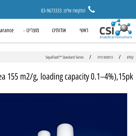
התקשרו אלינו: 03-9673333
ראשי
אודותינו
מוצרינו
ck Clearance
/
כרומטוגרפיה
SepaFlash™ Standard Series
ce area 155 m2/g, loading capacity 0.1–4%)
מ