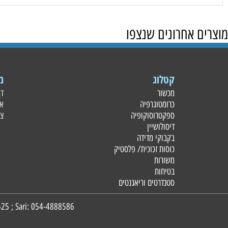
 אחרונים שנצפו
קטלוג
מידע
מכשור
דף הבית
כרומטוגרפיה
אודות
ספקטרוסוקופיה
צור קשר
דיסולושיין
בקבוקי מדידה
כוסות זכוכית/ פלסטי
ק
משורות
בטיחות
סטנדרטים וריאגנטים