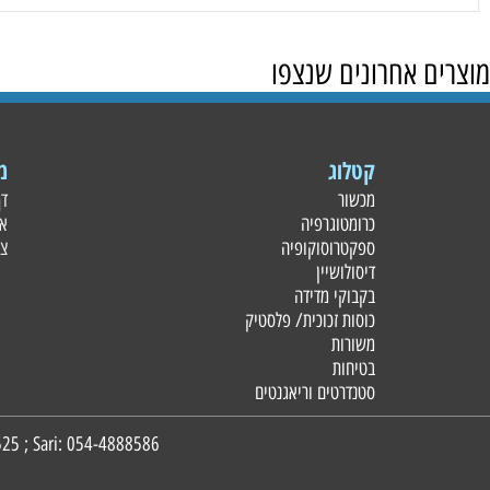
 אחרונים שנצפו
קטלוג
מידע
מכשור
דף הבית
כרומטוגרפיה
אודות
ספקטרוסוקופיה
צור קשר
דיסולושיין
בקבוקי מדידה
כוסות זכוכית/ פלסטי
ק
משורות
בטיחות
סטנדרטים וריאגנטים