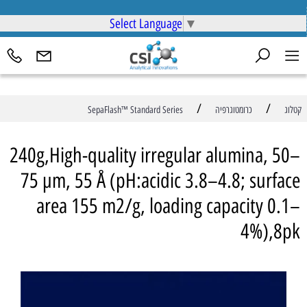
Select Language
▼
/
/
קטלוג
כרומטוגרפיה
SepaFlash™ Standard Series
240g,High-quality irregular alumina, 50–
75 µm, 55 Å (pH:acidic 3.8–4.8; surface
area 155 m2/g, loading capacity 0.1–
4%),8pk