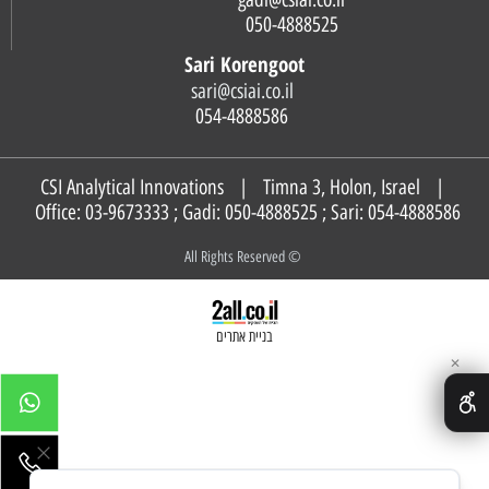
050-4888525
Sari Korengoot
sari@csiai.co.il
054-4888586
CSI Analytical Innovations | Timna 3, Holon, Israel |
Office: 03-9673333 ; Gadi:
050-4888525
; Sari:
054-4888586
© All Rights Reserved
בניית אתרים
✕