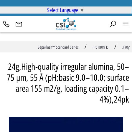
Select Language
▼
/
/
קטלוג
כרומטוגרפיה
SepaFlash™ Standard Series
24g,High-quality irregular alumina, 50–
75 µm, 55 Å (pH:basic 9.0–10.0; surface
area 155 m2/g, loading capacity 0.1–
4%),24pk