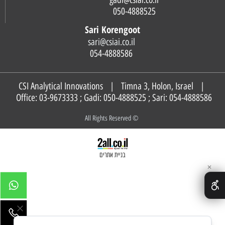
050-4888525
Sari Korengoot
sari@csiai.co.il
054-4888586
CSI Analytical Innovations | Timna 3, Holon, Israel |
Office: 03-9673333 ; Gadi:
050-4888525
; Sari:
054-4888586
© All Rights Reserved
בניית אתרים
✕