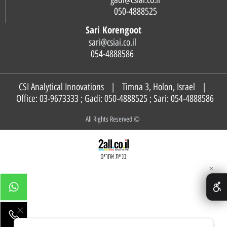
050-4888525
Sari Korengoot
sari@csiai.co.il
054-4888586
CSI Analytical Innovations | Timna 3, Holon, Israel |
Office: 03-9673333 ; Gadi:
050-4888525
; Sari:
054-4888586
© All Rights Reserved
בניית אתרים
✕