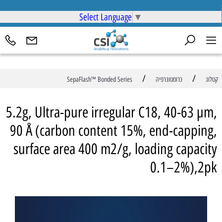
Select Language
▼
/
/
קטלוג
כרומטוגרפיה
SepaFlash™ Bonded Series
5.2g, Ultra-pure irregular C18, 40-63 µm,
90 Å (carbon content 15%, end-capping,
surface area 400 m2/g, loading capacity
0.1–2%),2pk