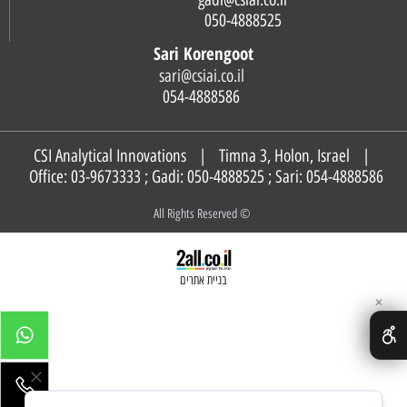
050-4888525
Sari Korengoot
sari@csiai.co.il
054-4888586
CSI Analytical Innovations | Timna 3, Holon, Israel |
Office: 03-9673333 ; Gadi:
050-4888525
; Sari:
054-4888586
© All Rights Reserved
בניית אתרים
✕