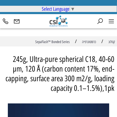
Select Language
▼
/
/
קטלוג
כרומטוגרפיה
SepaFlash™ Bonded Series
245g, Ultra-pure spherical C18, 40-60
µm, 120 Å (carbon content 17%, end-
capping, surface area 300 m2/g, loading
capacity 0.1–1.5%),1pk