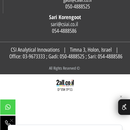
050-4888525
Sari Korengoot
sari@csiai.co.il
054-4888586
CSI Analytical Innovations | Timna 3, Holon, Israel |
Office: 03-9673333 ; Gadi:
050-4888525
; Sari:
054-4888586
© All Rights Reserved
בניית אתרים
✕