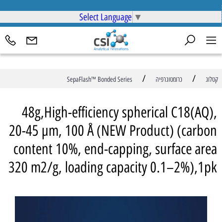
Select Language
▼
/
/
קטלוג
כרומטוגרפיה
SepaFlash™ Bonded Series
48g,High-efficiency spherical C18(AQ),
20-45 µm, 100 Å (NEW Product) (carbon
content 10%, end-capping, surface area
320 m2/g, loading capacity 0.1–2%),1pk