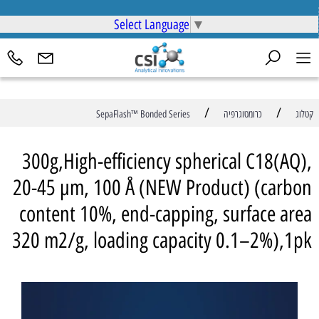
Select Language
▼
/
/
קטלוג
כרומטוגרפיה
SepaFlash™ Bonded Series
300g,High-efficiency spherical C18(AQ),
20-45 µm, 100 Å (NEW Product) (carbon
content 10%, end-capping, surface area
320 m2/g, loading capacity 0.1–2%),1pk