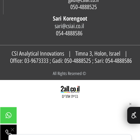
050-4888525
Sari Korengoot
sari@csiai.co.il
054-4888586
CSI Analytical Innovations | Timna 3, Holon, Israel |
Office: 03-9673333 ; Gadi:
050-4888525
; Sari:
054-4888586
© All Rights Reserved
בניית אתרים
✕