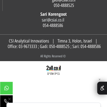
050-4888525
Sari Korengoot
sari@csiai.co.il
054-4888586
CSI Analytical Innovations | Timna 3, Holon, Israel |
Office: 03-9673333 ; Gadi:
050-4888525
; Sari:
054-4888586
© All Rights Reserved
בניית אתרים
✕