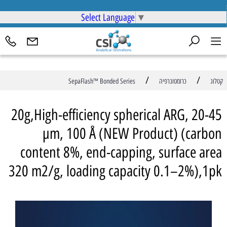
Select Language
▼
/
/
קטלוג
כרומטוגרפיה
SepaFlash™ Bonded Series
20g,High-efficiency spherical ARG, 20-45
µm, 100 Å (NEW Product) (carbon
content 8%, end-capping, surface area
320 m2/g, loading capacity 0.1–2%),1pk