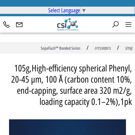
Select Language
▼
/
/
קטלוג
כרומטוגרפיה
SepaFlash™ Bonded Series
105g,High-efficiency spherical Phenyl,
20-45 µm, 100 Å (carbon content 10%,
end-capping, surface area 320 m2/g,
loading capacity 0.1–2%),1pk