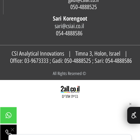
050-4888525
Sari Korengoot
sari@csiai.co.il
054-4888586
CSI Analytical Innovations | Timna 3, Holon, Israel |
Office: 03-9673333 ; Gadi:
050-4888525
; Sari:
054-4888586
© All Rights Reserved
בניית אתרים
✕