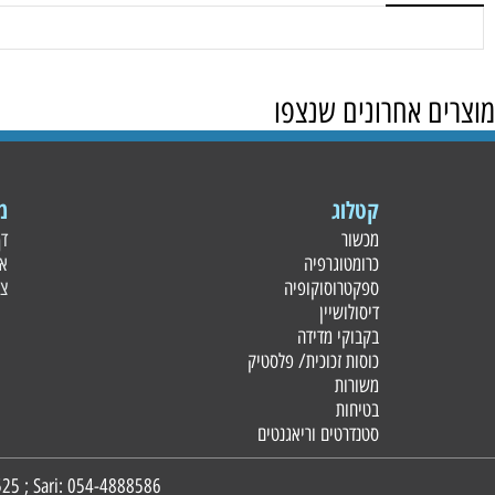
חים
 אחרונים שנצפו
קטלוג
מידע
מכשור
דף הבית
כרומטוגרפיה
אודות
ספקטרוסוקופיה
צור קשר
דיסולושיין
בקבוקי מדידה
כוסות זכוכית/ פלסטי
ק
משורות
בטיחות
סטנדרטים וריאגנטים