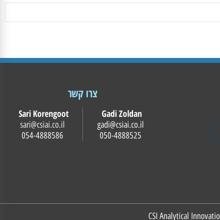
צרו קשר
Sari Korengoot
Gadi Zoldan
sari@csiai.co.il
gadi@csiai.co.il
054-4888586
050-4888525