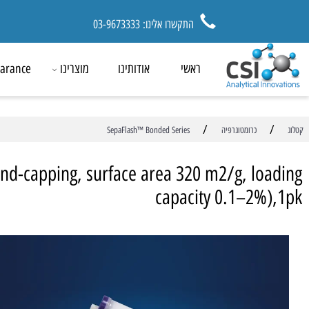
התקשרו אלינו: 03-9673333
ראשי
אודותינו
מוצרינו
ck Clearance
/
כרומטוגרפיה
SepaFlash™ Bonded Series
0%, end-capping, surface area 320 m2/g, lo
capacity 0.1–2%
מ