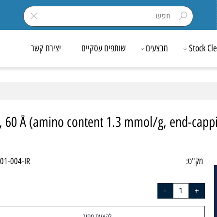
Sto
מבצעים
שותפים עסקיים
יצירת קשר
µm, 60 Å (amino content 1.3 mmol/g, end-ca
ק"ט:
5501-004-IR