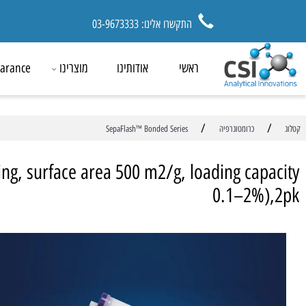
התקשרו אלינו: 03-9673333
ראשי
אודותינו
מוצרינו
ck Clearance
/
כרומטוגרפיה
SepaFlash™ Bonded Series
pping, surface area 500 m2/g, loading cap
0.1–2%)
מ