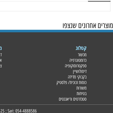
חים
 אחרונים שנצפו
קטלוג
מידע
מכשור
דף הבית
כרומטוגרפיה
אודות
ספקטרוסוקופיה
צור קשר
דיסולושיין
בקבוקי מדידה
כוסות זכוכית/ פלסטי
ק
משורות
בטיחות
סטנדרטים וריאגנטים