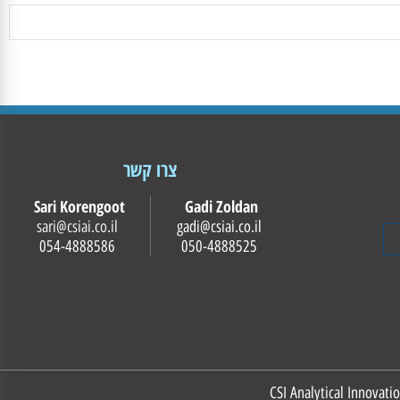
צרו קשר
Sari Korengoot
Gadi Zoldan
sari@csiai.co.il
gadi@csiai.co.il
054-4888586
050-4888525