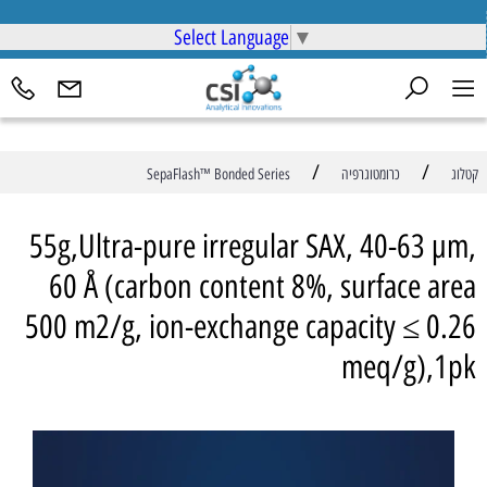
Select Language
▼
/
/
קטלוג
כרומטוגרפיה
SepaFlash™ Bonded Series
55g,Ultra-pure irregular SAX, 40-63 µm,
60 Å (carbon content 8%, surface area
500 m2/g, ion-exchange capacity ≤ 0.26
meq/g),1pk