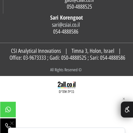
050-4888525
Sari Korengoot
sari@csiai.co.il
054-4888586
CSI Analytical Innovations | Timna 3, Holon, Israel |
Office: 03-9673333 ; Gadi:
050-4888525
; Sari:
054-4888586
© All Rights Reserved
בניית אתרים
✕