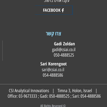
עקבו אחינו ברשת:
FACEBOOK
צרו קשר
Gadi Zoldan
gadi@csiai.co.il
050-4888525
Sari Korengoot
sari@csiai.co.il
054-4888586
CSI Analytical Innovations | Timna 3, Holon, Israel |
Office: 03-9673333 ; Gadi:
050-4888525
; Sari:
054-4888586
© All Rights Reserved